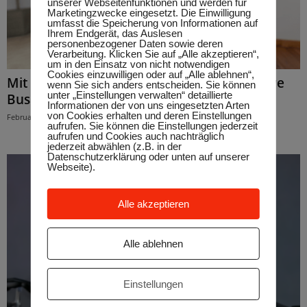
unserer Webseitenfunktionen und werden für
Marketingzwecke eingesetzt. Die Einwilligung
umfasst die Speicherung von Informationen auf
Ihrem Endgerät, das Auslesen
personenbezogener Daten sowie deren
Verarbeitung. Klicken Sie auf „Alle akzeptieren“,
um in den Einsatz von nicht notwendigen
Cookies einzuwilligen oder auf „Alle ablehnen“,
Mit Bewegung gegen den Schmerz: Wie Uwe
wenn Sie sich anders entscheiden. Sie können
unter „Einstellungen verwalten“ detaillierte
Buschhorn Menschen hilft, fitter...
Informationen der von uns eingesetzten Arten
von Cookies erhalten und deren Einstellungen
Februar 12, 2025
aufrufen. Sie können die Einstellungen jederzeit
aufrufen und Cookies auch nachträglich
jederzeit abwählen (z.B. in der
Datenschutzerklärung oder unten auf unserer
Webseite).
Alle akzeptieren
Alle ablehnen
Einstellungen