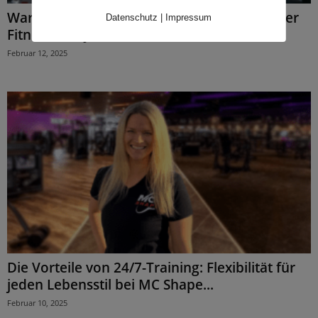
Warum Group Fitness der Schlüssel zu deiner
Datenschutz
|
Impressum
Fitness ist – Josef...
Februar 12, 2025
Die Vorteile von 24/7-Training: Flexibilität für
jeden Lebensstil bei MC Shape...
Februar 10, 2025