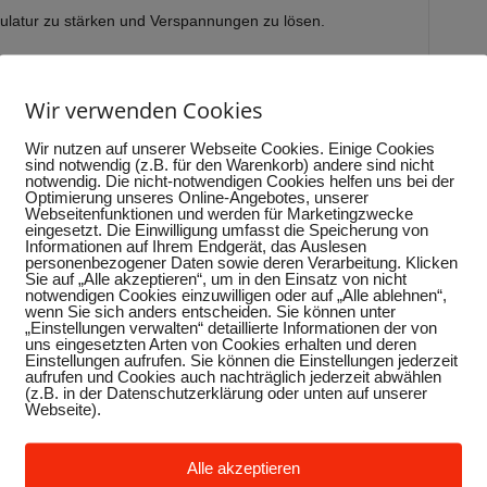
ulatur zu stärken und Verspannungen zu lösen.
ielt in deinem Studio eine wichtige
n darauf nicht verzichten?
Wir verwenden Cookies
 Schüssel zur allgemeinen Fitness und
Wir nutzen auf unserer Webseite Cookies. Einige Cookies
sind notwendig (z.B. für den Warenkorb) andere sind nicht
usdauer, reguliert den Blutdruck und unterstützt
notwendig. Die nicht-notwendigen Cookies helfen uns bei der
dass Cardiotraining nicht nur etwas für
Optimierung unseres Online-Angebotes, unserer
Webseitenfunktionen und werden für Marketingzwecke
ning oder intensive Group Fitness Workouts
eingesetzt. Die Einwilligung umfasst die Speicherung von
em effektiv fordern.
Informationen auf Ihrem Endgerät, das Auslesen
personenbezogener Daten sowie deren Verarbeitung. Klicken
Sie auf „Alle akzeptieren“, um in den Einsatz von nicht
notwendigen Cookies einzuwilligen oder auf „Alle ablehnen“,
wenn Sie sich anders entscheiden. Sie können unter
„Einstellungen verwalten“ detaillierte Informationen der von
uns eingesetzten Arten von Cookies erhalten und deren
Einstellungen aufrufen. Sie können die Einstellungen jederzeit
aufrufen und Cookies auch nachträglich jederzeit abwählen
(z.B. in der Datenschutzerklärung oder unten auf unserer
Webseite).
Alle akzeptieren