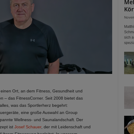
Meh
Kör
Novem
Matth
Schma
sich a
spezia
 einen Ort, an dem Fitness, Gesundheit und
n – das FitnessCorner. Seit 2008 bietet das
lles, was das Sportlerherz begehrt:
uergeräte, eine große Auswahl an Group
spannte Wellness- und Saunalandschaft. Der
zept ist
Josef Schauer
, der mit Leidenschaft und