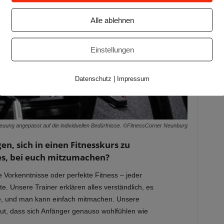
Alle ablehnen
Einstellungen
Datenschutz
|
Impressum
euung angepasst auf die individuellen Bedürfnisse. ©FitnessCorner Neunburg
, sich in einen Fitnesskurs zu
 es, bei euch mitzumachen?
e Vorkenntnisse oder perfekte Fitness – jeder
. Unsere Trainer erklären alles verständlich, es
ufe, und man kann einfach mitmachen. Unsere
ut, dass sich Anfänger genauso wohlfühlen wie