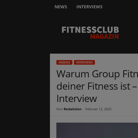
NEWS
INTERVIEWS
F
I
T
N
E
S
S
ANZEIGE
INTERVIEWS
C
Warum Group Fitne
L
U
deiner Fitness ist 
B
m
Interview
a
g
Von
Redaktion
-
Februar 12, 2025
a
z
i
n