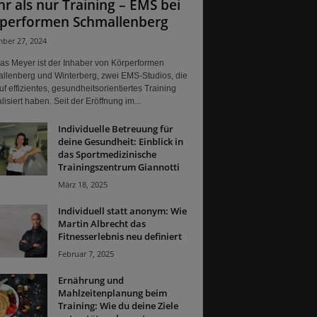
r als nur Training – EMS bei
performen Schmallenberg
ber 27, 2024
ias Meyer ist der Inhaber von Körperformen
llenberg und Winterberg, zwei EMS-Studios, die
uf effizientes, gesundheitsorientiertes Training
lisiert haben. Seit der Eröffnung im...
Individuelle Betreuung für
deine Gesundheit: Einblick in
das Sportmedizinische
Trainingszentrum Giannotti
März 18, 2025
Individuell statt anonym: Wie
Martin Albrecht das
Fitnesserlebnis neu definiert
Februar 7, 2025
Ernährung und
Mahlzeitenplanung beim
Training: Wie du deine Ziele