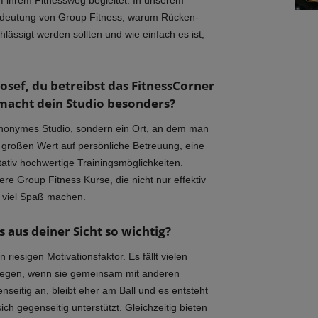
f ihrem Fitnessweg begleitet. In unserem
 Bedeutung von Group Fitness, warum Rücken-
hlässigt werden sollten und wie einfach es ist,
sef, du betreibst das FitnessCorner
 macht dein Studio besonders?
 anonymes Studio, sondern ein Ort, an dem man
en großen Wert auf persönliche Betreuung, eine
tativ hochwertige Trainingsmöglichkeiten.
ere Group Fitness Kurse, die nicht nur effektiv
h viel Spaß machen.
 aus deiner Sicht so wichtig?
 riesigen Motivationsfaktor. Es fällt vielen
wegen, wenn sie gemeinsam mit anderen
enseitig an, bleibt eher am Ball und es entsteht
ich gegenseitig unterstützt. Gleichzeitig bieten