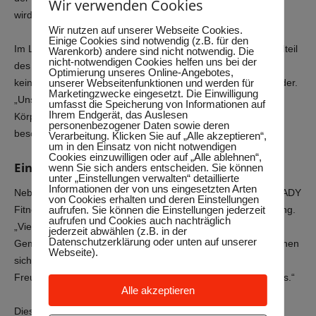
Wir verwenden Cookies
wird“.
Wir nutzen auf unserer Webseite Cookies.
Einige Cookies sind notwendig (z.B. für den
Im LADY Fitness Oldenburg hat man dies als festen Bestandteil
Warenkorb) andere sind nicht notwendig. Die
nicht-notwendigen Cookies helfen uns bei der
des Konzepts verinnerlicht. Rehasport und Krafttraining sind
Optimierung unseres Online-Angebotes,
unserer Webseitenfunktionen und werden für
keine getrennten Einheiten, sondern greifen nahtlos ineinander.
Marketingzwecke eingesetzt. Die Einwilligung
„Unser Ziel ist es, dass jede Frau, die zu uns kommt, ihren
umfasst die Speicherung von Informationen auf
Ihrem Endgerät, das Auslesen
Körper stärkt und in die Lage versetzt wird, ein aktives,
personenbezogener Daten sowie deren
beschwerdefreies Leben zu führen“, betont Birgit Lindstedt.
Verarbeitung. Klicken Sie auf „Alle akzeptieren“,
um in den Einsatz von nicht notwendigen
Cookies einzuwilligen oder auf „Alle ablehnen“,
Ein soziales Umfeld, das stärkt
wenn Sie sich anders entscheiden. Sie können
unter „Einstellungen verwalten“ detaillierte
Informationen der von uns eingesetzten Arten
Neben den körperlichen Aspekten bietet der Rehasport im LADY
von Cookies erhalten und deren Einstellungen
aufrufen. Sie können die Einstellungen jederzeit
Fitness Oldenburg auch einen Raum für soziale Unterstützung.
aufrufen und Cookies auch nachträglich
„Viele unserer Teilnehmerinnen fühlen sich durch die
jederzeit abwählen (z.B. in der
Datenschutzerklärung oder unten auf unserer
Gemeinschaft gestärkt“, berichtet Birgit Lindstedt. „Sie tauschen
Webseite).
sich aus, motivieren sich gegenseitig und bilden
Freundschaften. Das ist ein oft unterschätzter Teil des Erfolgs.“
Alle akzeptieren
Diese Gemeinschaft, gepaart mit einem strukturierten