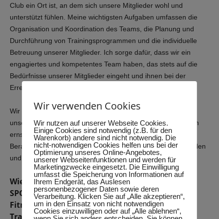
Club ein Ort ist, an dem sich unsere Mitglieder wohl und
unterstützt fühlen. Meine wichtigsten Aufgaben umfassen die
Organisation und Koordination des Teams, die Planung und
Durchführung von Trainingsprogrammen und die individuelle
Betreuung unserer Mitglieder. Ich sorge dafür, dass wir ein
engagiertes und kompetentes Team haben, das stets auf die
Bedürfnisse unserer Mitglieder eingeht und ihnen bei der
Erreichung ihrer Ziele zur Seite steht.
Wir verwenden Cookies
Wir legen großen Wert auf regelmäßiges Feedback von
Wir nutzen auf unserer Webseite Cookies.
unseren Mitgliedern und nehmen ihre Wünsche und Anliegen
Einige Cookies sind notwendig (z.B. für den
ernst. Durch eine offene Kommunikation und individuelle
Warenkorb) andere sind nicht notwendig. Die
nicht-notwendigen Cookies helfen uns bei der
Beratung stellen wir sicher, dass ihre Bedürfnisse erfüllt werden
Optimierung unseres Online-Angebotes,
und sie sich bei uns gut aufgehoben fühlen.
unserer Webseitenfunktionen und werden für
Marketingzwecke eingesetzt. Die Einwilligung
umfasst die Speicherung von Informationen auf
Wie integrieren Sie als Gesundheitsexpertin bei
Ihrem Endgerät, das Auslesen
personenbezogener Daten sowie deren
SPORTS AND MOTION den Aspekt der mentalen
Verarbeitung. Klicken Sie auf „Alle akzeptieren“,
um in den Einsatz von nicht notwendigen
Fitness und Entspannung in Ihre
Cookies einzuwilligen oder auf „Alle ablehnen“,
Trainingsprogramme?
wenn Sie sich anders entscheiden. Sie können