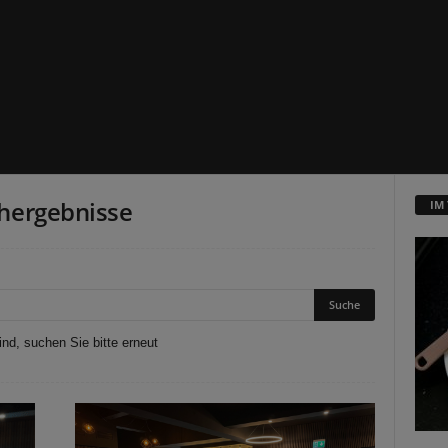
hergebnisse
IM
nd, suchen Sie bitte erneut