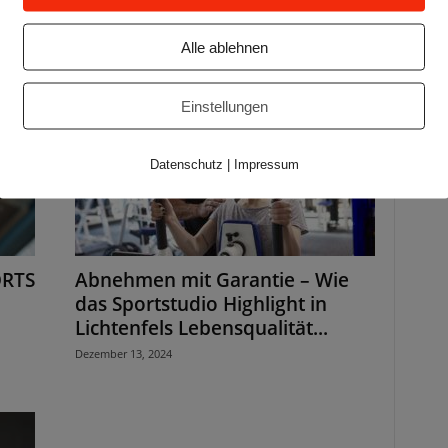
Juni 12, 2023
Alle ablehnen
Einstellungen
Datenschutz
|
Impressum
ORTS
Abnehmen mit Garantie – Wie
das Sportstudio Highlight in
Lichtenfels Lebensqualität...
Dezember 13, 2024