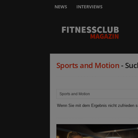
NEWS
INTERVIEWS
F
I
T
N
E
S
S
Sports and Motion
-
Suc
C
L
U
B
m
a
g
Wenn Sie mit dem Ergebnis nicht zufrieden si
a
z
i
n