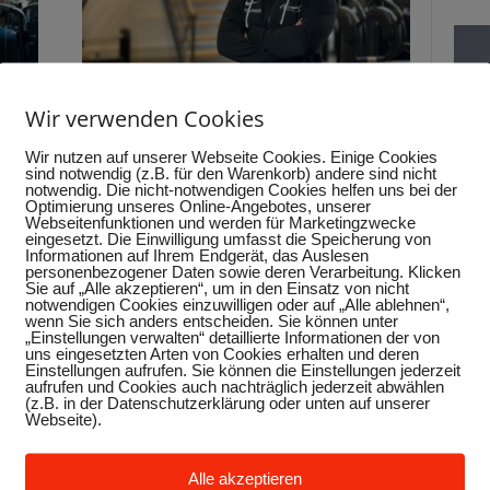
Maximale Ergebnisse, minimaler
Wir verwenden Cookies
nge
Aufwand: EMS-Training bei
SPORTS AND MOTION
Wir nutzen auf unserer Webseite Cookies. Einige Cookies
sind notwendig (z.B. für den Warenkorb) andere sind nicht
November 14, 2023
notwendig. Die nicht-notwendigen Cookies helfen uns bei der
Optimierung unseres Online-Angebotes, unserer
Webseitenfunktionen und werden für Marketingzwecke
eingesetzt. Die Einwilligung umfasst die Speicherung von
Informationen auf Ihrem Endgerät, das Auslesen
personenbezogener Daten sowie deren Verarbeitung. Klicken
Sie auf „Alle akzeptieren“, um in den Einsatz von nicht
notwendigen Cookies einzuwilligen oder auf „Alle ablehnen“,
wenn Sie sich anders entscheiden. Sie können unter
„Einstellungen verwalten“ detaillierte Informationen der von
uns eingesetzten Arten von Cookies erhalten und deren
Einstellungen aufrufen. Sie können die Einstellungen jederzeit
aufrufen und Cookies auch nachträglich jederzeit abwählen
(z.B. in der Datenschutzerklärung oder unten auf unserer
Webseite).
AND
Neu bei SPORTS AND MOTION:
ARTIS von TECHNOGYM
Alle akzeptieren