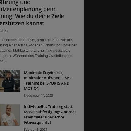
ährung und
lzeitenplanung beim
ining: Wie du deine Ziele
erstützen kannst
, 2023
 Leserinnen und Leser, heute möchten wir die
tung einer ausgewogenen Ernährung und einer
dachten Mahlzeitenplanung im Fitnessstudio
rheben. Während das Training zweifellos eine
ge...
Maximale Ergebnisse,
minimaler Aufwand: EMS-
Training bei SPORTS AND
MOTION
November 14, 2023
Individuelles Training statt
Massenabfertigung: Andreas
Erlenmaier über echte
Fitnessqualität
Februar 5, 2025