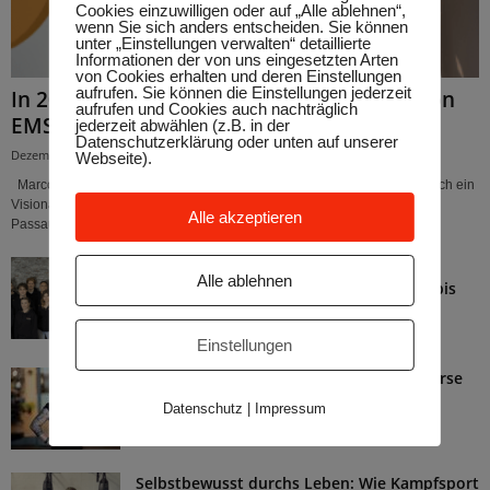
Cookies einzuwilligen oder auf „Alle ablehnen“,
wenn Sie sich anders entscheiden. Sie können
unter „Einstellungen verwalten“ detaillierte
Informationen der von uns eingesetzten Arten
von Cookies erhalten und deren Einstellungen
aufrufen. Sie können die Einstellungen jederzeit
In 20 Minuten zur Bestform: Die Vorteile von
aufrufen und Cookies auch nachträglich
EMS-Training bei Bodystreet...
jederzeit abwählen (z.B. in der
Datenschutzerklärung oder unten auf unserer
Dezember 18, 2024
Webseite).
Marco Feichtinger ist nicht nur ein erfahrener Unternehmer, sondern auch ein
Visionär im Bereich moderner Fitnesskonzepte. Sein Studio, Bodystreet
Alle akzeptieren
Passau, hat sich auf EMS-Training...
Ganzheitliches Fitnessangebot im
Alle ablehnen
Sportstudio Guffanti: Von Krafttraining bis
Wellness. Marco Guffanti...
Mai 15, 2025
Einstellungen
Vielfalt, die begeistert: GYM B7 bietet Kurse
für jeden Geschmack. Miriam...
Datenschutz
|
Impressum
Mai 9, 2025
Selbstbewusst durchs Leben: Wie Kampfsport